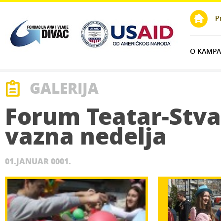
lay
P
O KAMPAN
GALERIJA
Forum Teatar-Stv
vazna nedelja
01.JANUAR 0001.