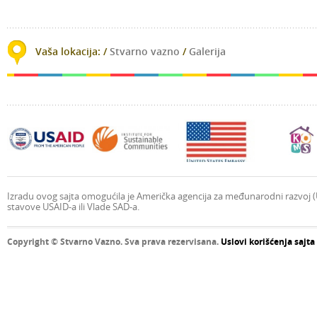
lay
Vaša lokacija: /
Stvarno vazno
/
Galerija
Izradu ovog sajta omogućila je Američka agencija za međunarodni razvoj (U
stavove USAID-a ili Vlade SAD-a.
Copyright © Stvarno Vazno. Sva prava rezervisana.
Uslovi korišćenja sajta