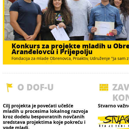
Konkurs za projekte mladih u Obre
Aranđelovcu i Prijepolju
da
nošenje odluka
nje i lokalna omladinska politika
Fondacija za mlade Obrenovca, Proaktiv, Udruženje "Ja sam za
Fondacija "Ana i Vlade Divac" ...
O DOF-U
ZAV
KO
Cilj projekta je povećati učešće
Stvarno važn
mladih u procesima lokalnog razvoja
kroz dodelu bespovratnih novčanih
sredstava projektima koje pokreću i
vode mladi.