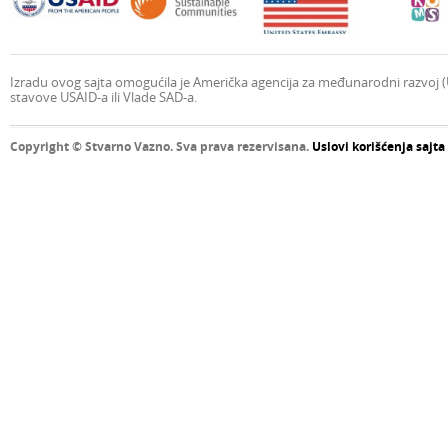
Izradu ovog sajta omogućila je Američka agencija za međunarodni razvoj (U
stavove USAID-a ili Vlade SAD-a.
Copyright © Stvarno Vazno. Sva prava rezervisana.
Uslovi korišćenja sajta