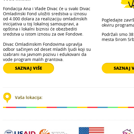
Fondacija Ana i Vlade Divac će u svaki Divac
Omladinski Fond uložiti sredstva u iznosu
od 4.000 dolara za realizaciju omladinskih
Pogledajte zavr
inicijativa u toj lokalnoj samoupravi, a
okviru programa
opština i lokalni biznisi će obezbediti
sredstva u istom iznosu za ove Fondove.
Podržali smo 38
mesta širom Srb
Divac Omladinskim Fondovima upravlja
odbor sačinjen od deset mladih ljudi koji su
izabrani na javnom pozivu i edukovani da
vode program malih grantova.
SAZNAJ VIŠE
SAZNAJ V
lay
Vaša lokacija: