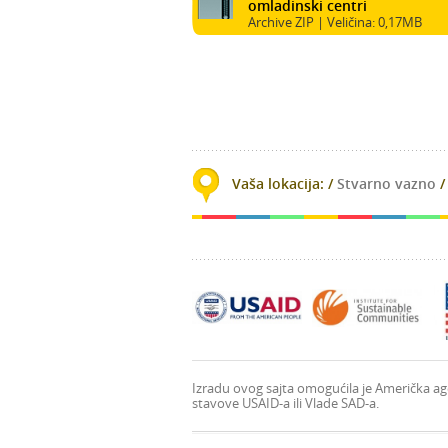
omladinski centri
Archive ZIP
| Veličina: 0,17MB
cebook
Twitter
Youtube
Google Play
Vaša lokacija: /
Stvarno vazno
Izradu ovog sajta omogućila je Američka ag
stavove USAID-a ili Vlade SAD-a.