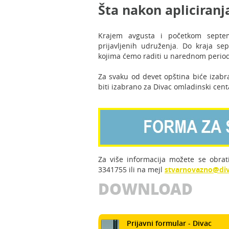
Šta nakon apliciranj
Krajem avgusta i početkom septem
prijavljenih udruženja. Do kraja s
kojima ćemo raditi u narednom perio
Za svaku od devet opština biće izab
biti izabrano za Divac omladinski cent
Za više informacija možete se obrati
3341755 ili na mejl
stvarnovazno@di
DOWNLOAD
Prijavni formular - Divac