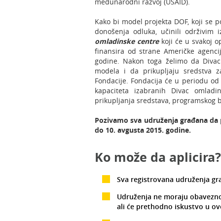
međunarodni razvoj (USAID).
Kako bi model projekta DOF, koji se p
donošenja odluka, učinili održivim 
omladinske centre
koji će u svakoj op
finansira od strane Američke agenc
godine. Nakon toga želimo da Divac
modela i da prikupljaju sredstva z
Fondacije. Fondacija će u periodu od 
kapaciteta izabranih Divac omladin
prikupljanja sredstava, programskog b
Pozivamo sva udruženja građana da
do
10. avgusta
2015. godine.
Ko može da aplicira?
Sva registrovana udruženja gra
Udruženja ne moraju obavezno
ali će prethodno iskustvo u ov