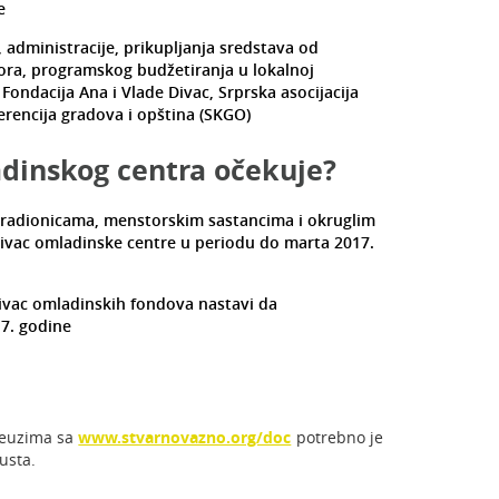
e
, administracije, prikupljanja sredstava od
tora, programskog budžetiranja u lokalnoj
Fondacija Ana i Vlade Divac, Srprska asocijacija
rencija gradova i opština (SKGO)
adinskog centra očekuje?
 radionicama, menstorskim sastancima i okruglim
ivac omladinske centre u periodu do marta 2017.
vac omladinskih fondova nastavi da
7. godine
reuzima sa
www.stvarnovazno.org/doc
potrebno je
gusta.