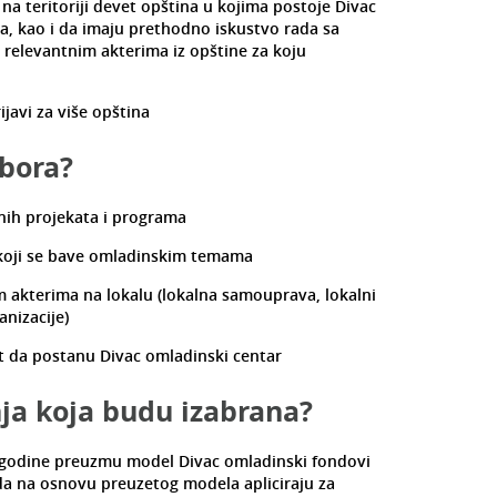
na teritoriji devet opština u kojima postoje Divac
na, kao i da imaju prethodno iskustvo rada sa
elevantnim akterima iz opštine za koju
javi za više opština
zbora?
nih projekata i programa
 koji se bave omladinskim temama
m akterima na lokalu (lokalna samouprava, lokalni
anizacije)
 da postanu Divac omladinski centar
nja koja budu izabrana?
godine preuzmu model Divac omladinski fondovi
i da na osnovu preuzetog modela apliciraju za