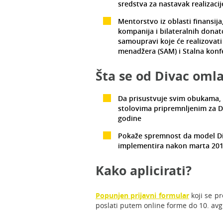
sredstva za nastavak realizacij
Mentorstvo iz oblasti finansija
kompanija i bilateralnih dona
samoupravi koje će realizovati 
menadžera (SAM) i Stalna konfe
Šta se od Divac oml
Da prisustvuje svim obukama,
stolovima pripremnljenim za D
godine
Pokaže spremnost da model Di
implementira nakon marta 201
Kako aplicirati?
Popunjen prijavni formular
koji se p
poslati putem online forme do 10. av