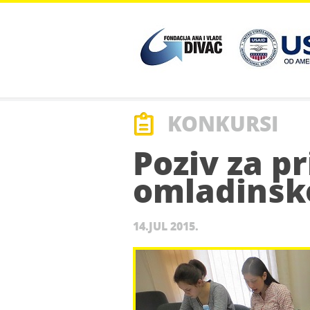
cebook
Twitter
Youtube
Google Play
KONKURSI
Poziv za pr
omladinsk
14.JUL 2015.