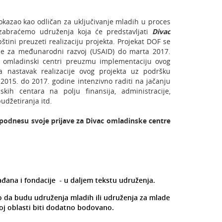
okazao kao odličan za uključivanje mladih u proces
izabraćemo udruženja koja će predstavljati
Divac
štini preuzeti realizaciju projekta. Projekat DOF se
ije za međunarodni razvoj (USAID) do marta 2017.
 omladinski centri preuzmu implementaciju ovog
a nastavak realizacije ovog projekta uz podršku
2015. do 2017. godine intenzivno raditi na jačanju
skih centara na polju finansija, administracije,
udžetiranja itd.
podnesu svoje prijave za Divac omladinske centre
đana i fondacije - u daljem tekstu udruženja.
 da budu udruženja mladih ili udruženja za mlade
oj oblasti biti dodatno bodovano.